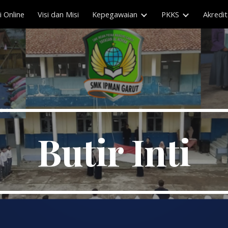
 Online
Visi dan Misi
Kepegawaian
PKKS
Akredit
ip to main content
Skip to navigat
Butir Inti