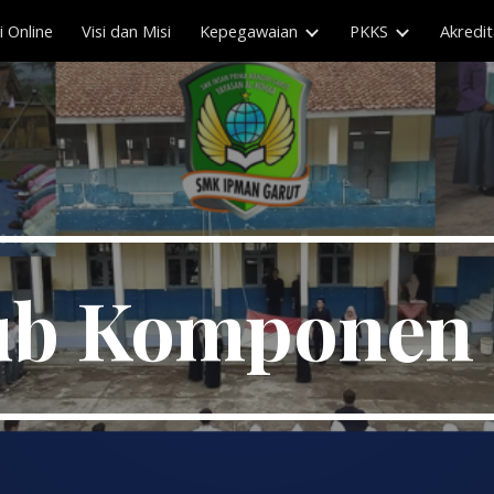
 Online
Visi dan Misi
Kepegawaian
PKKS
Akredit
ip to main content
Skip to navigat
ub Komponen 