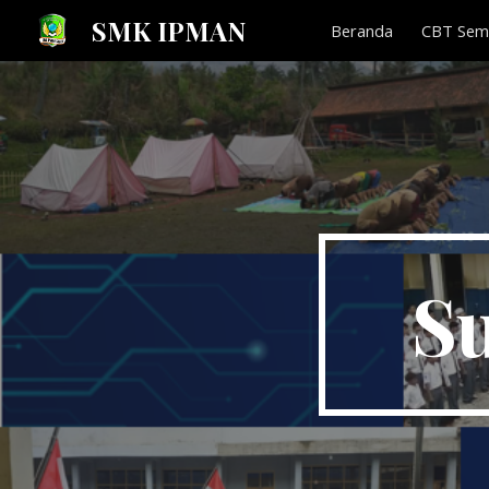
SMK IPMAN
Beranda
CBT Semi
Sk
S