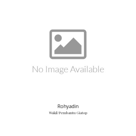
Rohyadin
Wakil/Pembantu Giatop