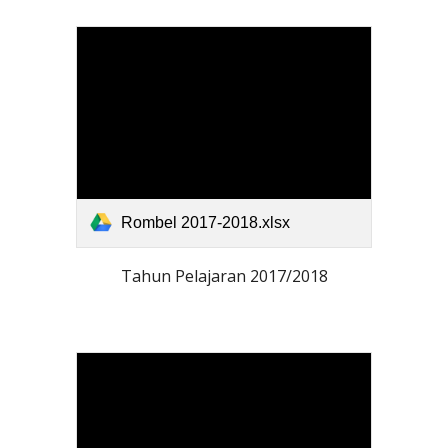
Rombel 2017-2018.xlsx
Tahun Pelajaran 2017/2018