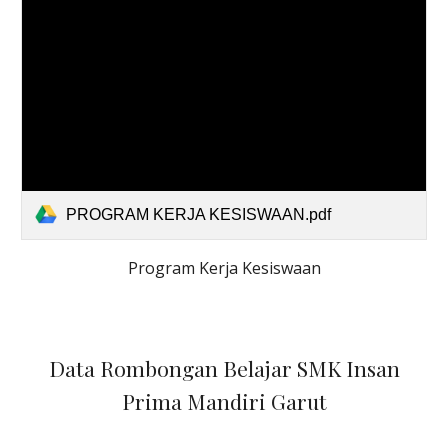
PROGRAM KERJA KESISWAAN.pdf
Program Kerja Kesiswaan
Data Rombongan Belajar SMK Insan
Prima Mandiri Garut