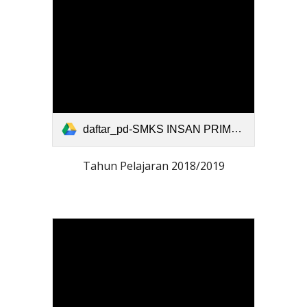
daftar_pd-SMKS INSAN PRIMA MANDIRI-2018-09-20 13_56_04 2.xlsx
Tahun Pelajaran 2018/2019