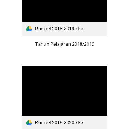
Rombel 2018-2019.xlsx
Tahun Pelajaran 2018/2019
Rombel 2019-2020.xlsx