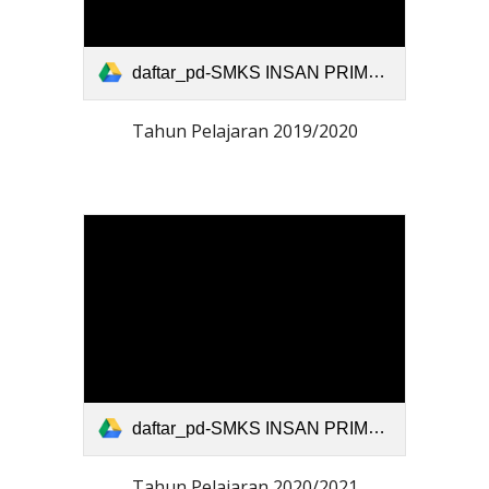
daftar_pd-SMKS INSAN PRIMA MANDIRI-2019-08-27 11_49_50.xlsx
Tahun Pelajaran 2019/2020
daftar_pd-SMKS INSAN PRIMA MANDIRI-2020-10-27 17_38_41 2.xlsx
Tahun Pelajaran 2020/2021