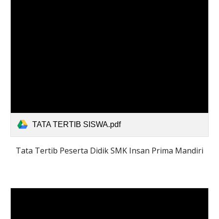
TATA TERTIB SISWA.pdf
Tata Tertib Peserta Didik SMK Insan Prima Mandiri